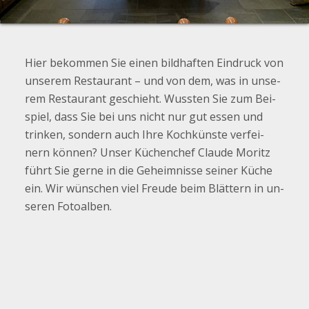
Hier be­kom­men Sie einen bild­haf­ten Ein­druck von
un­se­rem Re­stau­rant – und von dem, was in un­se­
rem Re­stau­rant ge­schieht. Wuss­ten Sie zum Bei­
spiel, dass Sie bei uns nicht nur gut essen und
trin­ken, son­dern auch Ihre Koch­küns­te ver­fei­
nern kön­nen? Unser Kü­chen­chef Clau­de Mo­ritz
führt Sie gerne in die Ge­heim­nis­se sei­ner Küche
ein. Wir wün­schen viel Freu­de beim Blät­tern in un­
se­ren Fo­to­al­ben.