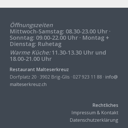
Öff­nungs­zei­ten
Mitt­woch-Sams­tag: 08.30-23.00 Uhr ·
Sonn­tag: 09.00-22.00 Uhr · Mon­tag +
Diens­tag: Ru­he­tag
Warme Küche:
11.30-13.30 Uhr und
18.00-21.00 Uhr
Re­stau­rant Mal­te­ser­kreuz
Dorf­platz 20 · 3902 Brig-Glis · 027 923 11 88 ·
info@​
mal​tese​rkre​uz.​ch
Recht­li­ches
Im­pres­sum & Kon­takt
Da­ten­schutz­er­klä­rung